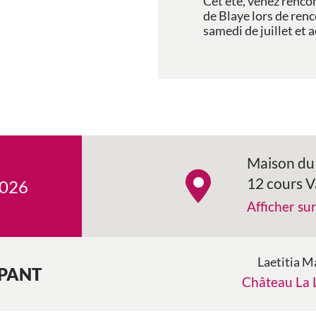
Cet été, venez renco
de Blaye lors de ren
samedi de juillet et a
Maison du 
12 cours 
2026
Afficher su
Laetitia M
IPANT
Château La 