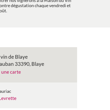
ntrer nos vignerons à la Maison du Vin
contre dégustation chaque vendredi et
oût.
vin de Blaye
Vauban 33390, Blaye
r une carte
auriac
Levrette