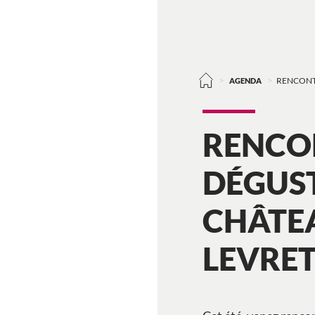
>
>
AGENDA
RENCONT
RENCO
DÉGUST
CHÂTE
LEVRE