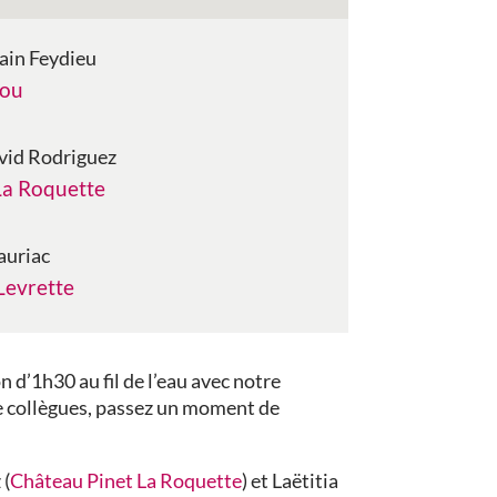
vain Feydieu
lou
vid Rodriguez
La Roquette
auriac
Levrette
d’1h30 au fil de l’eau avec notre
e collègues, passez un moment de
 (
Château Pinet La Roquette
) et Laëtitia