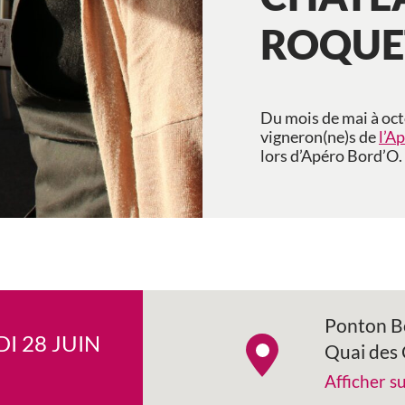
ROQUE
Du mois de mai à oct
vigneron(ne)s de
l’A
lors d’Apéro Bord’O.
Ponton B
I 28 JUIN
Quai des 
Afficher s