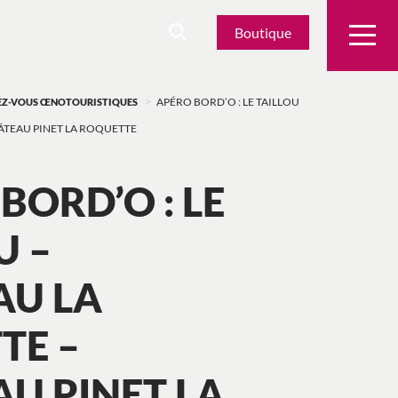
Boutique
>
DEZ-VOUS ŒNOTOURISTIQUES
APÉRO BORD’O : LE TAILLOU
HÂTEAU PINET LA ROQUETTE
BORD’O : LE
U –
AU LA
TE –
U PINET LA