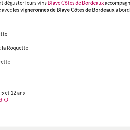
nt déguster leurs vins
Blaye Côtes de Bordeaux
accompagné
é avec
les vigneronnes de Blaye Côtes de Bordeaux
à bord
ette
t la Roquette
rette
 5 et 12 ans
rd-O