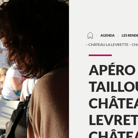
>
>
AGENDA
LES REN
– CHÂTEAU LA LEVRETTE – C
APÉRO 
TAILLO
CHÂTE
LEVRET
CHÂTEA