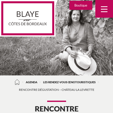
Skip
Boutique
to
content
>
>
>
AGENDA
LES RENDEZ-VOUS ŒNOTOURISTIQUES
RENCONTRE DÉGUSTATION – CHÂTEAU LA LEVRETTE
RENCONTRE