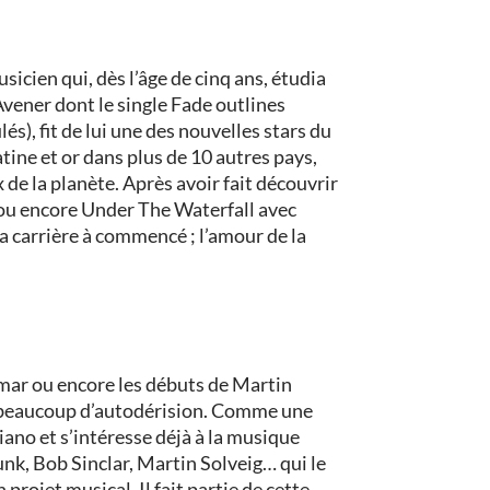
cien qui, dès l’âge de cinq ans, étudia
Avener dont le single Fade outlines
s), fit de lui une des nouvelles stars du
atine et or dans plus de 10 autres pays,
 de la planète. Après avoir fait découvrir
 ou encore Under The Waterfall avec
 sa carrière à commencé ; l’amour de la
emar ou encore les débuts de Martin
et beaucoup d’autodérision. Comme une
iano et s’intéresse déjà à la musique
unk, Bob Sinclar, Martin Solveig… qui le
rojet musical. Il fait partie de cette