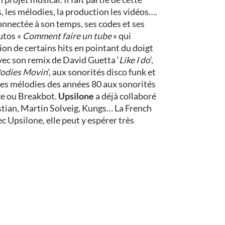
es, les mélodies, la production les vidéos….
onnectée à son temps, ses codes et ses
tutos «
Comment faire un tube
» qui
ion de certains hits en pointant du doigt
vec son remix de David Guetta ‘
Like I do
’,
odies Movin
’, aux sonorités disco funk et
 les mélodies des années 80 aux sonorités
ice ou Breakbot.
Upsilone
a déjà collaboré
stian, Martin Solveig, Kungs… La French
 Upsilone, elle peut y espérer très