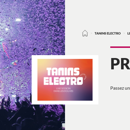
>
>
TANINS ELECTRO
L
P
Passez un