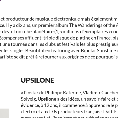
 et producteur de musique électronique mais également musi
ce. Il y a dix ans, un premier album The Wanderings of the 
evint un tube planétaire (1,5 millions d’exemplaires écoulé
récompenses affluent: triple disque de platine en France, pl
une tournée dans les clubs et festivals les plus prestigieux
les singles Beautiful en featuring avec Bipolar Sunshine
l’artiste se dit prêt à retourner aux origines de ce pourquoi
UPSILONE
à l’instar de Philippe Katerine, Vladimir Cauch
Solveig,
Upsilone
a des idées, un savoir-faire 
évidence, à 12 ans, il commence à apprendre le p
électro et aux DJs producteurs français : Daft P
marqueront et l’inspireront pour développer son p