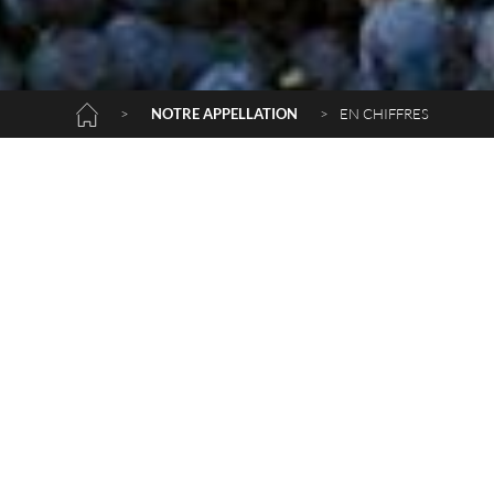
>
NOTRE APPELLATION
>
EN CHIFFRES
La superficie de l’appellation Blaye Côtes de
Bordeaux est de
6000 hectares
, ce qui en fait
l’une des plus grandes du Bordelais.