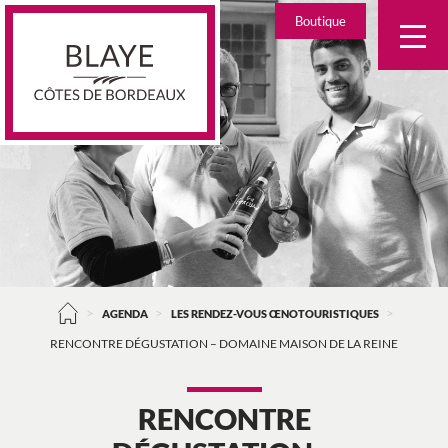
Skip
Boutique
to
content
>
>
>
AGENDA
LES RENDEZ-VOUS ŒNOTOURISTIQUES
RENCONTRE DÉGUSTATION – DOMAINE MAISON DE LA REINE
RENCONTRE