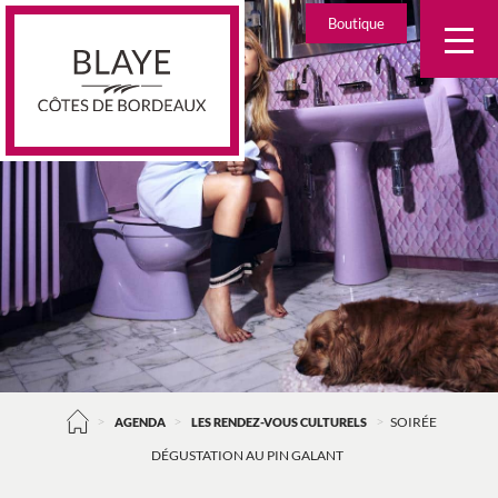
Skip
Boutique
to
content
>
>
>
AGENDA
LES RENDEZ-VOUS CULTURELS
SOIRÉE
DÉGUSTATION AU PIN GALANT