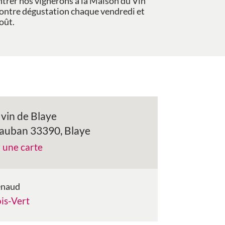
ntrer nos vignerons à la Maison du Vin
contre dégustation chaque vendredi et
oût.
vin de Blaye
Vauban 33390, Blaye
r une carte
enaud
is-Vert