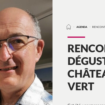
>
>
AGENDA
RENCONT
RENCO
DÉGUST
CHÂTEA
VERT