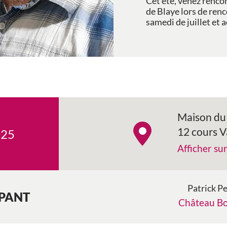
Cet été, venez renco
de Blaye lors de ren
samedi de juillet et a
Maison du 
12 cours 
025
Afficher su
Patrick P
IPANT
Château Bo