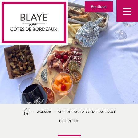
Skip
Boutique
to
content
>
>
AGENDA
AFTERBEACH AU CHÂTEAU HAUT
BOURCIER