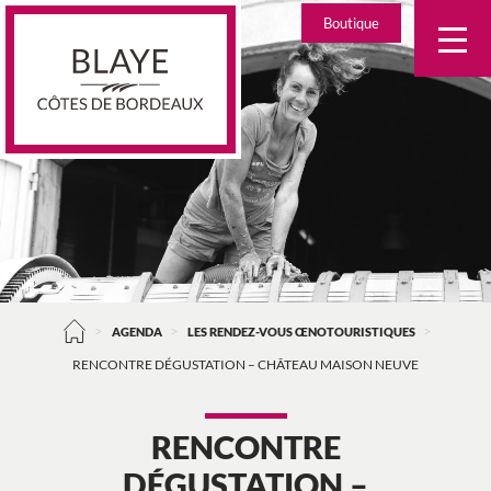
Skip
Boutique
to
content
>
>
>
AGENDA
LES RENDEZ-VOUS ŒNOTOURISTIQUES
RENCONTRE DÉGUSTATION – CHÂTEAU MAISON NEUVE
RENCONTRE
DÉGUSTATION –