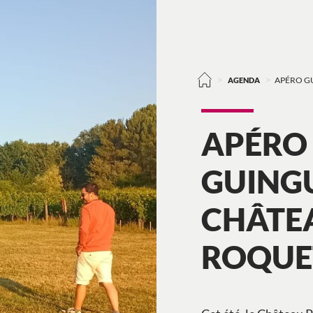
>
>
AGENDA
APÉRO GU
APÉRO
GUINGU
CHÂTEA
ROQUE