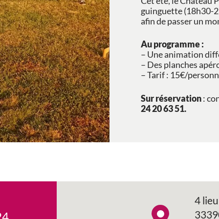
Cet été, le Château 
guinguette (18h30-2
afin de passer un mom
Au programme :
– Une animation diff
– Des planches apéro
– Tarif : 15€/person
Sur réservation
: co
24 20 63 51.
4 lieu
3339
24