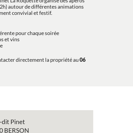
Pinet La Roquette organise des apéros
2h) autour de différentes animations
ent convivial et festif.
érente pour chaque soirée
s et vins
ne
ntacter directement la propriété au
06
-dit Pinet
0 BERSON