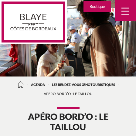
Skip
Boutique
to
content
>
>
>
AGENDA
LES RENDEZ-VOUS ŒNOTOURISTIQUES
APÉRO BORD’O : LE TAILLOU
APÉRO BORD’O : LE
TAILLOU