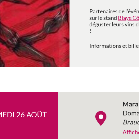
Partenaires de l’évé
sur le stand
Blaye Cô
déguster leurs vins
!
Informations et bille
Marai
Domai
MEDI 26 AOÛT
Braud
Affich