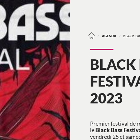
>
>
AGENDA
BLACK BA
BLACK
FESTIV
2023
Premier festival de 
le
Black Bass Festiv
vendredi 25 et samed