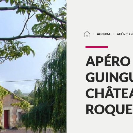
>
>
AGENDA
APÉRO G
APÉRO
GUING
CHÂTEA
ROQUE