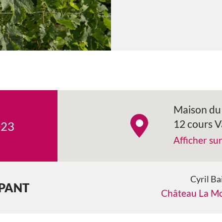
Maison du 
12 cours 
023
Afficher su
Cyril Ba
IPANT
Château La Mo