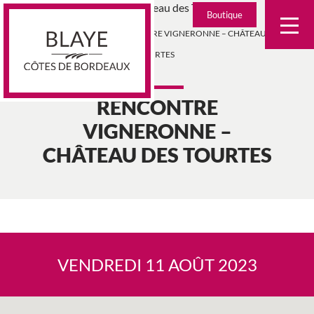
Skip
Boutique
to
>
>
AGENDA
RENCONTRE VIGNERONNE – CHÂTEAU DES
content
TOURTES
RENCONTRE
VIGNERONNE –
CHÂTEAU DES TOURTES
VENDREDI 11 AOÛT 2023