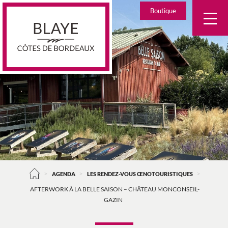
Skip
Boutique
to
content
>
>
>
AGENDA
LES RENDEZ-VOUS ŒNOTOURISTIQUES
AFTERWORK À LA BELLE SAISON – CHÂTEAU MONCONSEIL-
GAZIN