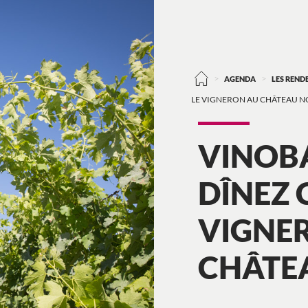
>
>
AGENDA
LES REN
LE VIGNERON AU CHÂTEAU 
VINOBA
DÎNEZ 
VIGNE
CHÂTE