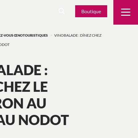
Boutique
>
DEZ-VOUS ŒNOTOURISTIQUES
VINOBALADE : DÎNEZ CHEZ
NODOT
LADE :
CHEZ LE
RON AU
AU NODOT