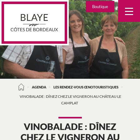
Skip
Boutique
to
content
>
>
>
AGENDA
LES RENDEZ-VOUS ŒNOTOURISTIQUES
VINOBALADE : DÎNEZ CHEZ LE VIGNERON AU CHÂTEAU LE
CAMPLAT
VINOBALADE : DÎNEZ
CHEZ LE VIGNERON AU