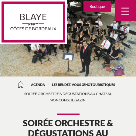
Skip
Boutique
to
content
>
>
>
AGENDA
LES RENDEZ-VOUS ŒNOTOURISTIQUES
SOIRÉE ORCHESTRE & DÉGUSTATIONS AU CHÂTEAU
MONCONSEIL GAZIN
SOIRÉE ORCHESTRE &
DÉGUSTATIONS AU