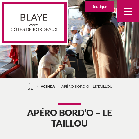
Skip
Boutique
to
content
>
>
AGENDA
APÉRO BORD’O – LE TAILLOU
APÉRO BORD’O – LE
TAILLOU