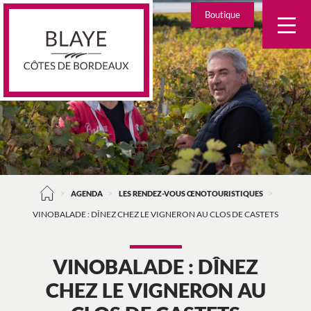
Skip
Boutique
to
content
>
>
>
AGENDA
LES RENDEZ-VOUS ŒNOTOURISTIQUES
VINOBALADE : DÎNEZ CHEZ LE VIGNERON AU CLOS DE CASTETS
VINOBALADE : DÎNEZ
CHEZ LE VIGNERON AU