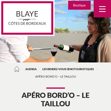
Skip
Boutique
to
content
>
>
>
AGENDA
LES RENDEZ-VOUS ŒNOTOURISTIQUES
APÉRO BORD’O – LE TAILLOU
APÉRO BORD’O – LE
TAILLOU