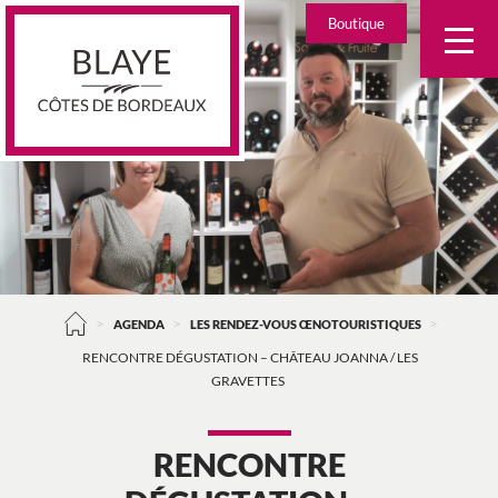
Skip
Boutique
to
content
>
>
>
AGENDA
LES RENDEZ-VOUS ŒNOTOURISTIQUES
RENCONTRE DÉGUSTATION – CHÂTEAU JOANNA / LES
GRAVETTES
RENCONTRE