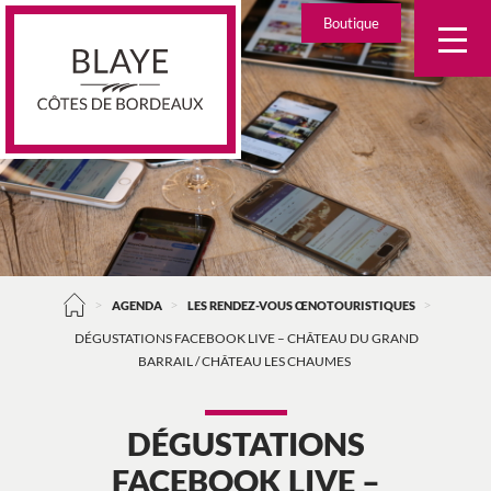
Skip
Boutique
to
content
>
>
>
AGENDA
LES RENDEZ-VOUS ŒNOTOURISTIQUES
DÉGUSTATIONS FACEBOOK LIVE – CHÂTEAU DU GRAND
BARRAIL / CHÂTEAU LES CHAUMES
DÉGUSTATIONS
FACEBOOK LIVE –