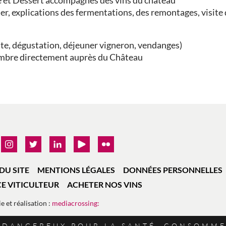
ge et Dessert accompagnés des vins du château
vier, explications des fermentations, des remontages, visite
ite, dégustation, déjeuner vigneron, vendanges)
tembre directement auprès du Château
DU SITE
MENTIONS LÉGALES
DONNÉES PERSONNELLES
E VITICULTEUR
ACHETER NOS VINS
e et réalisation :
mediacrossing:
T DANGEREUX POUR LA SANTÉ. CONSOMM