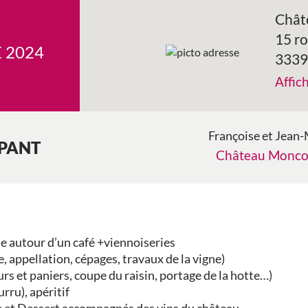
Chât
15 r
 2024
3339
Affic
Françoise et Jean
IPANT
Château Monco
e autour d’un café +viennoiseries
, appellation, cépages, travaux de la vigne)
s et paniers, coupe du raisin, portage de la hotte…)
ru), apéritif