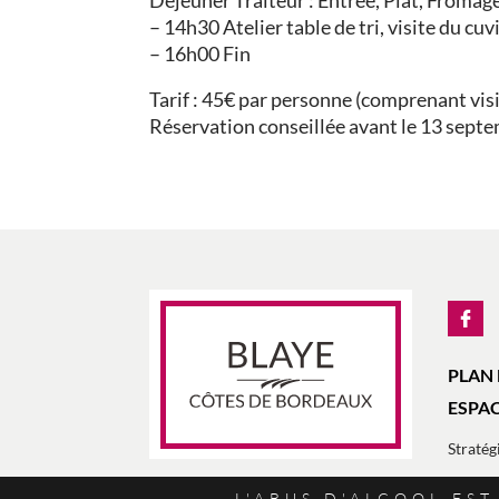
Déjeuner Traiteur : Entrée, Plat, Froma
– 14h30 Atelier table de tri, visite du cu
– 16h00 Fin
Tarif : 45€ par personne (comprenant vis
Réservation conseillée avant le 13 sep
PLAN 
ESPAC
Stratégi
L'ABUS D'ALCOOL ES