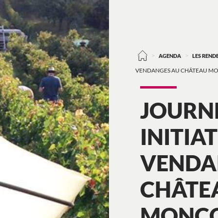
>
>
AGENDA
LES REN
VENDANGES AU CHÂTEAU MO
JOURN
INITIA
VENDA
CHÂTE
MONCO