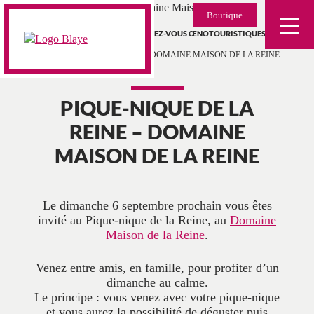
Skip
Boutique
to
>
>
>
AGENDA
LES RENDEZ-VOUS ŒNOTOURISTIQUES
content
PIQUE-NIQUE DE LA REINE – DOMAINE MAISON DE LA REINE
PIQUE-NIQUE DE LA
REINE – DOMAINE
MAISON DE LA REINE
Le dimanche 6 septembre prochain vous êtes
invité au Pique-nique de la Reine, au
Domaine
Maison de la Reine
.
Venez entre amis, en famille, pour profiter d’un
dimanche au calme.
Le principe : vous venez avec votre pique-nique
et vous aurez la possibilité de déguster puis