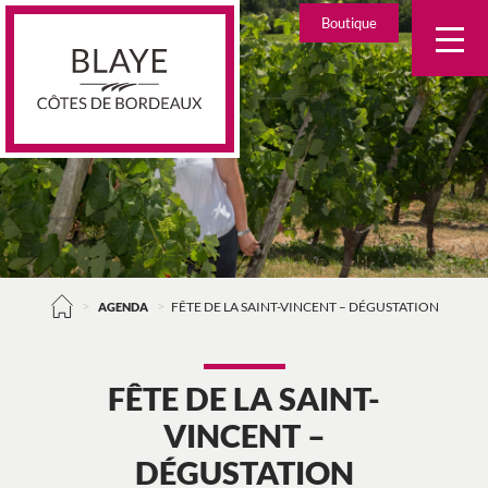
Skip
Boutique
to
content
>
>
AGENDA
FÊTE DE LA SAINT-VINCENT – DÉGUSTATION
FÊTE DE LA SAINT-
VINCENT –
DÉGUSTATION