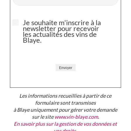
N
Je souhaite m'inscrire à la
newsletter pour recevoir
e
les actualités des vins de
w
Blaye.
s
l
C
e
Envoyer
A
t
P
t
T
e
Les informations recueillies à partir de ce
C
formulaire sont transmises
r
à Blaye uniquement pour gérer votre demande
H
sur le site
www.vin-blaye.com
.
A
En savoir plus sur la gestion de vos données et
vos droits.