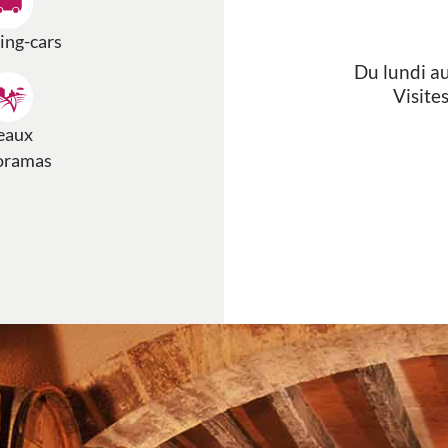
ng-cars
Du lundi a
Visite
eaux
oramas