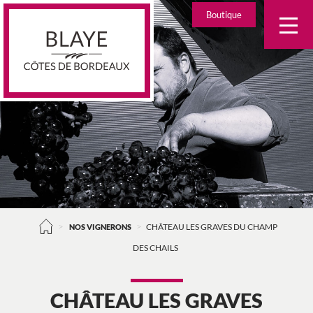
Skip
Boutique
to
content
>
>
NOS VIGNERONS
CHÂTEAU LES GRAVES DU CHAMP
DES CHAILS
CHÂTEAU LES GRAVES