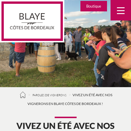
Skip
Boutique
to
content
>
>
VIVEZ UN ÉTÉ AVEC NOS
PAROLES DE VIGNERONS
VIGNERONS EN BLAYE CÔTES DE BORDEAUX !
VIVEZ UN ÉTÉ AVEC NOS